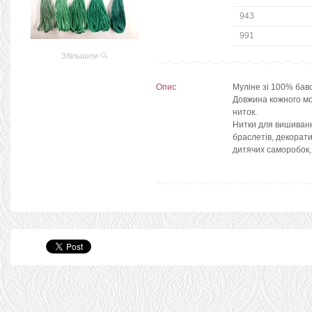
943
991
Збільшити
Опис
Муліне зі 100% бав
Довжина кожного мот
ниток.
Нитки для вишиванн
браслетів, декорати
дитячих саморобок,