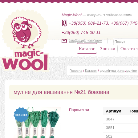
Magic-Wool
— творіть з задоволенням!
+38(050) 689-21-73,
+38(067) 745
+38(050) 745-00-11
info@magic-wool.com
Каталог
Знижки
Оплата т
Головна
/
Каталог
/
фурнітура різна
/
муліне
муліне для вишивання №21 бововна
Параметри
Артикул
Товщ
новинка
3847
3851
502