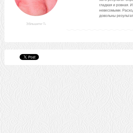
гладкая и ровная. 
невесомыми. Расхо
довольны результа
Збільшити