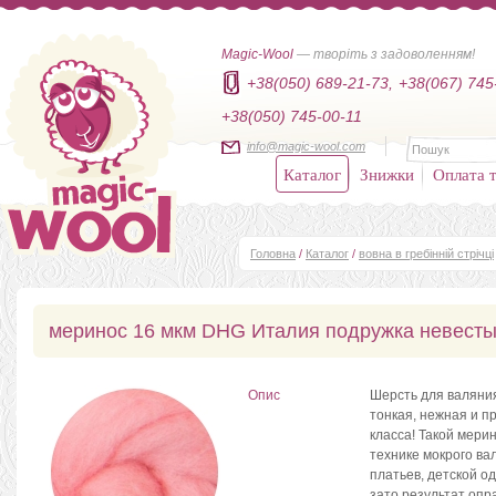
Magic-Wool
— творіть з задоволенням!
+38(050) 689-21-73,
+38(067) 745
+38(050) 745-00-11
info@magic-wool.com
Каталог
Знижки
Оплата т
Головна
/
Каталог
/
вовна в гребінній стрічці
меринос 16 мкм DHG Италия подружка невест
Опис
Шерсть для валяния
тонкая, нежная и п
класса! Такой мери
технике мокрого ва
платьев, детской о
зато результат опр