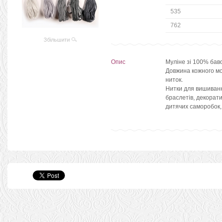
535
762
Збільшити
Опис
Муліне зі 100% бав
Довжина кожного мот
ниток.
Нитки для вишиванн
браслетів, декорати
дитячих саморобок,