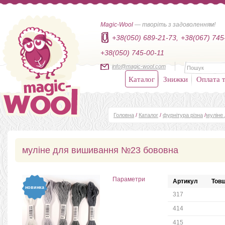
Magic-Wool
— творіть з задоволенням!
+38(050) 689-21-73,
+38(067) 745
+38(050) 745-00-11
info@magic-wool.com
Каталог
Знижки
Оплата т
Головна
/
Каталог
/
фурнітура різна
/
муліне
муліне для вишивання №23 бововна
Параметри
Артикул
Товщ
новинка
317
414
415