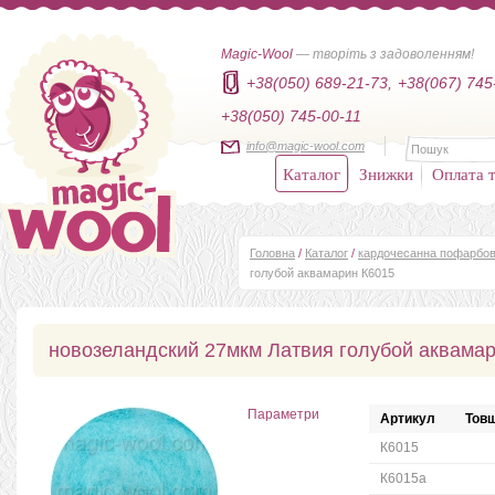
Magic-Wool
— творіть з задоволенням!
+38(050) 689-21-73,
+38(067) 745
+38(050) 745-00-11
info@magic-wool.com
Каталог
Знижки
Оплата т
Головна
/
Каталог
/
кардочесанна пофарбов
голубой аквамарин К6015
новозеландский 27мкм Латвия голубой аквама
Параметри
Артикул
Товщ
К6015
К6015a