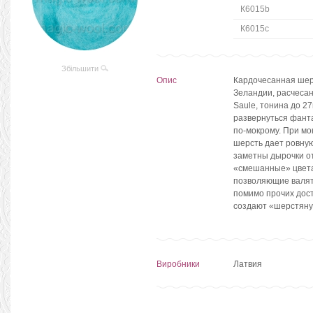
К6015b
К6015c
Збільшити
Опис
Кардочесанная шерс
Зеландии, расчесан
Saule, тонина до 2
развернуться фанта
по-мокрому. При мо
шерсть дает ровную
заметны дырочки от
«смешанные» цвета 
позволяющие валять
помимо прочих дост
создают «шерстяну
Виробники
Латвия