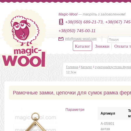
Magic-Wool
— творіть з задоволенням!
+38(050) 689-21-73,
+38(067) 745
+38(050) 745-00-11
info@magic-wool.com
Каталог
Знижки
Оплата т
Головна
/
Каталог
/
сумочна/взуттєва фурн
12,3см
Рамочные замки, цепочки для сумок рамка фер
Параметри
Т
Артикул
м
А-05901
антик