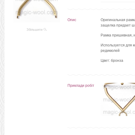
Опис
Оригинальная
рамк
защелка придает ш
Збільшити
Рамка пришивная,
Используется для к
редикюлей
Цвет: бронза
Приклади робіт