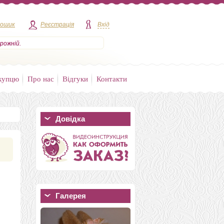
кошик
Реєстрація
Вхід
рожній.
купцю
Про нас
Відгуки
Контакти
Довідка
Галерея