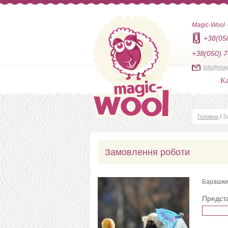
Magic-Wool
+38(05
+38(050) 7
info@mag
Ка
Головна
/
З
Замовлення роботи
Барашки
Предст