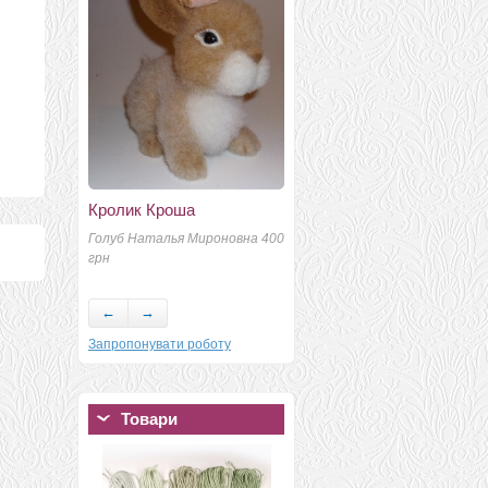
Кролик Кроша
Запах весны
Голуб Наталья Мироновна 400
Носач Тамара 186 грн
грн
E
←
→
Запропонувати роботу
Товари