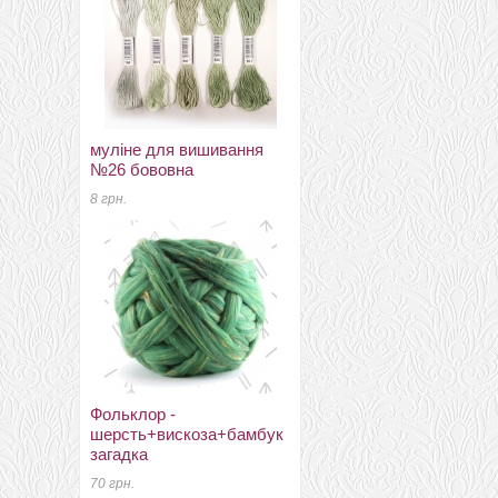
муліне для вишивання
шерсть 22-24мкм Троицк
№26 бововна
серая
8 грн.
90 грн.
Фольклор -
Фольклор -
шерсть+вискоза+бамбук
шерсть+вискоза+бамбук
загадка
басня
70 грн.
280 грн.