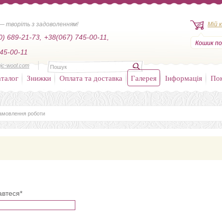
— творіть з задоволенням!
Мій 
0) 689-21-73,
+38(067) 745-00-11,
Кошик по
45-00-11
ic-wool.com
талог
Знижки
Оплата та доставка
Галерея
Інформація
По
амовлення роботи
автеся*