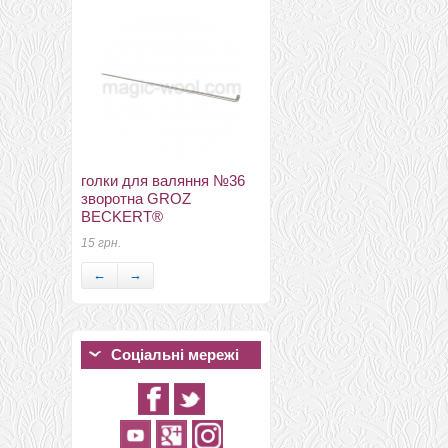
голки для валяння №36
бусины половинками
зворотна GROZ
сирень 8мм
BECKERT®
6.25 грн.
15 грн.
←
→
Соціальні мережі