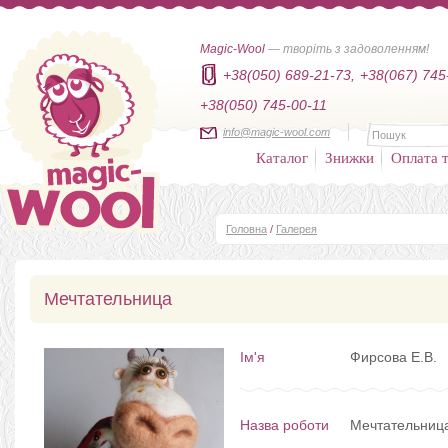
Magic-Wool
— творіть з задоволенням!
+38(050) 689-21-73,
+38(067) 745
+38(050) 745-00-11
info@magic-wool.com
Каталог
Знижки
Оплата т
Головна
/
Галерея
Мечтательница
Ім'я
Фирсова Е.В.
Назва роботи
Мечтательниц