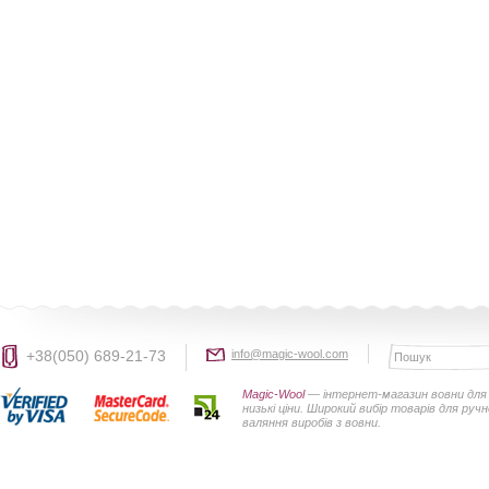
+38(050) 689-21-73
info@magic-wool.com
Magic-Wool
— інтернет-магазин вовни для 
низькі ціни. Широкий вибір товарів для руч
валяння виробів з вовни.