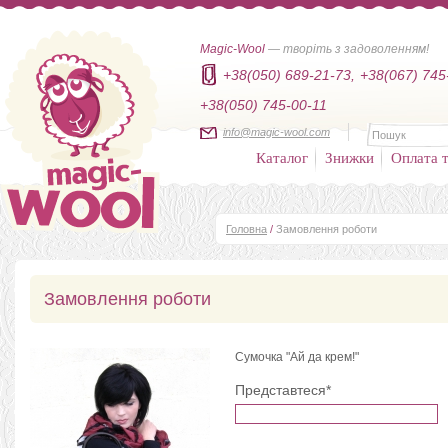
Magic-Wool
— творіть з задоволенням!
+38(050) 689-21-73,
+38(067) 745
+38(050) 745-00-11
info@magic-wool.com
Каталог
Знижки
Оплата т
Головна
/
Замовлення роботи
Замовлення роботи
Сумочка "Ай да крем!"
Представтеся*