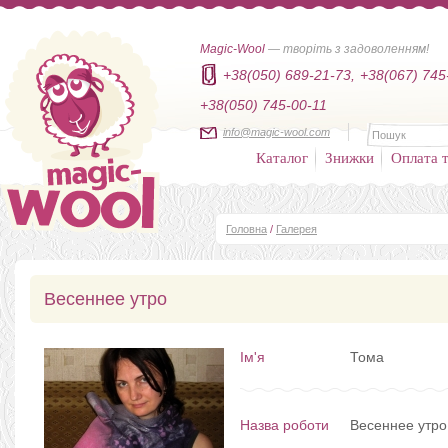
Magic-Wool
— творіть з задоволенням!
+38(050) 689-21-73,
+38(067) 745
+38(050) 745-00-11
info@magic-wool.com
Каталог
Знижки
Оплата т
Головна
/
Галерея
Весеннее утро
Ім'я
Тома
Назва роботи
Весеннее утро