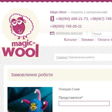
Magic-Wool
— творіть з задоволенням!
+38(050) 689-21-73,
+38(067) 745
+38(050) 745-00-11
info@magic-wool.com
Каталог
Знижки
Оплата т
Головна
/
Замовлення роботи
Замовлення роботи
Поющая Снам
Представтеся*