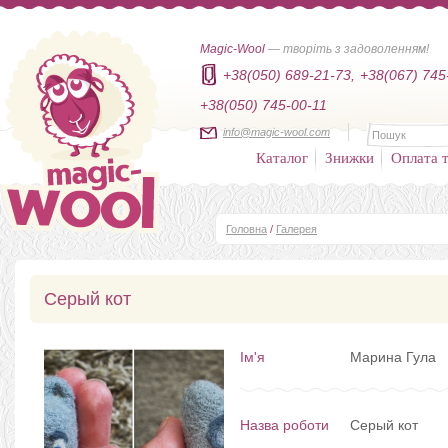
Magic-Wool
— творіть з задоволенням!
+38(050) 689-21-73,
+38(067) 745
+38(050) 745-00-11
info@magic-wool.com
Каталог
Знижки
Оплата т
Головна
/
Галерея
Серый кот
Ім'я
Марина Гула
Назва роботи
Серый кот