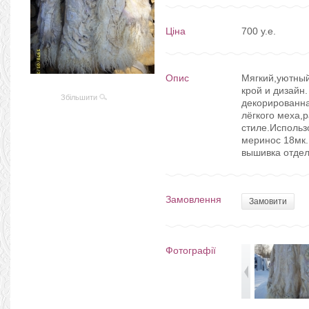
Ціна
700 y.e.
Опис
Мягкий,уютный
крой и дизайн
Збільшити
декорированна
лёгкого меха,
стиле.Использ
меринос 18мк.
вышивка отдел
Замовлення
Замовити
Фотографії