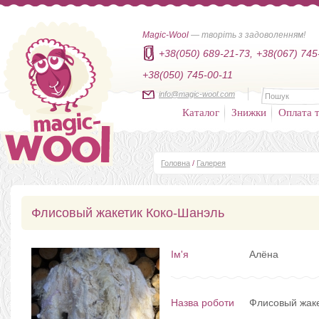
Magic-Wool
— творіть з задоволенням!
+38(050) 689-21-73,
+38(067) 745
+38(050) 745-00-11
info@magic-wool.com
Каталог
Знижки
Оплата т
Головна
/
Галерея
Флисовый жакетик Коко-Шанэль
Ім'я
Алёна
Назва роботи
Флисовый жак