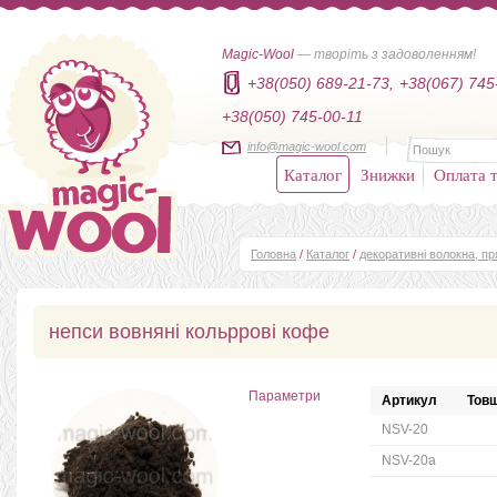
Magic-Wool
— творіть з задоволенням!
+38(050) 689-21-73,
+38(067) 745
+38(050) 745-00-11
info@magic-wool.com
Каталог
Знижки
Оплата т
Головна
/
Каталог
/
декоративні волокна, п
непси вовняні кольррові кофе
Параметри
Артикул
Товщ
NSV-20
NSV-20а