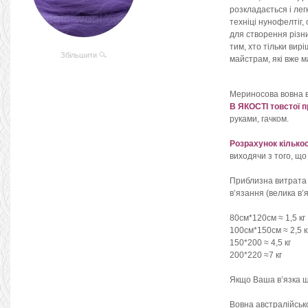
розкладається і лег
техніці нунофелтіг,
для створення різн
тим, хто тільки вирі
Збільшити
майстрам, які вже м
Мериносова вовна 
В ЯКОСТІ товстої п
руками, гачком.
Розрахунок кількос
виходячи з того, що
Приблизна витрата
в’язання (велика в’я
80см*120см ≈ 1,5 кг
100см*150см ≈ 2,5 к
150*200 ≈ 4,5 кг
200*220 ≈7 кг
Якщо Ваша в’язка щі
Вовна австралійськ