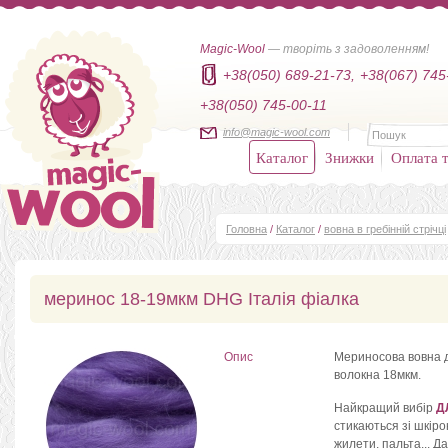
Magic-Wool
— творіть з задоволенням!
+38(050) 689-21-73,
+38(067) 745
+38(050) 745-00-11
info@magic-wool.com
Каталог
Знижки
Оплата т
Головна
/
Каталог
/
вовна в гребінній стрічці
меринос 18-19мкм DHG Італія фіалка
Опис
Мериносова вовна дл
волокна 18мкм.
Найкращий вибір
Д
стикаються зі шкіро
жилети, пальта... Д