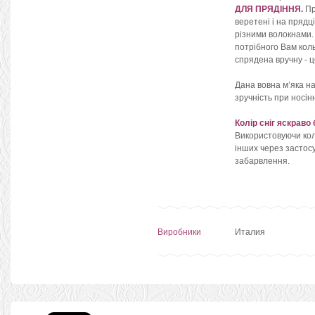
ДЛЯ ПРЯДІННЯ.
Пр
веретені і на прядц
різними волокнами. 
потрібного Вам коль
спрядена вручну - ц
Дана вовна м’яка на
зручність при носін
Колір сніг яскраво
Використовуючи колі
інших через застосу
забарвлення.
Виробники
Италия