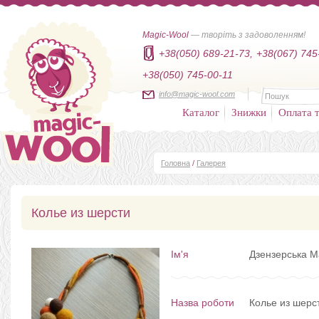
Magic-Wool
— творіть з задоволенням!
+38(050) 689-21-73,
+38(067) 745
+38(050) 745-00-11
info@magic-wool.com
Каталог
Знижки
Оплата т
Головна
/
Галерея
Колье из шерсти
Ім'я
Дзензерська М
Назва роботи
Колье из шерс