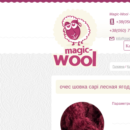
Magic-Wool
+38(05
+38(050) 7
info@mag
Ка
Головна
/
К
очес шовка сарі лесная яго
Параметр