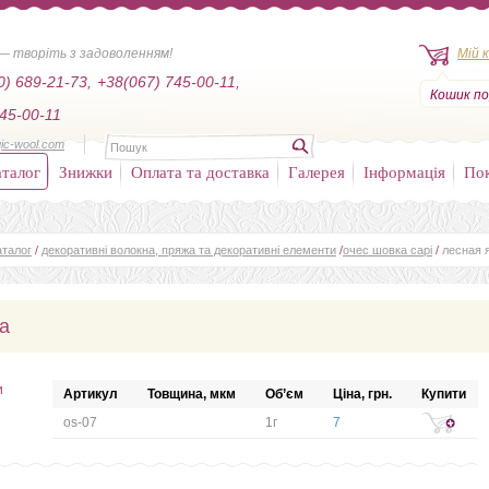
— творіть з задоволенням!
Мій 
0) 689-21-73,
+38(067) 745-00-11,
Кошик по
45-00-11
ic-wool.com
талог
Знижки
Оплата та доставка
Галерея
Інформація
По
аталог
/
декоративні волокна, пряжа та декоративні елементи
/
очес шовка сарі
/
лесная 
да
и
Артикул
Товщина, мкм
Об’єм
Ціна, грн.
Купити
os-07
1г
7