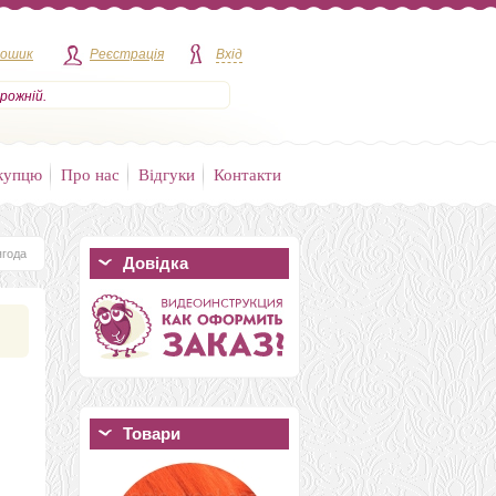
кошик
Реєстрація
Вхід
рожній.
купцю
Про нас
Відгуки
Контакти
ягода
Довідка
Товари