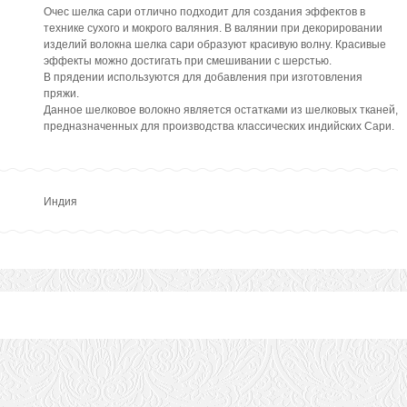
Очес шелка сари отлично подходит для создания эффектов в
технике сухого и мокрого валяния. В валянии при декорировании
изделий волокна шелка сари образуют красивую волну. Красивые
эффекты можно достигать при смешивании с шерстью.
В прядении используются для добавления при изготовления
пряжи.
Данное шелковое волокно является остатками из шелковых тканей,
предназначенных для производства классических индийских Сари.
Индия