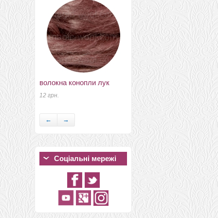
волокна конопли лук
муліне для вишивання
№28 бововна
12 грн.
8 грн.
←
→
Соціальні мережі