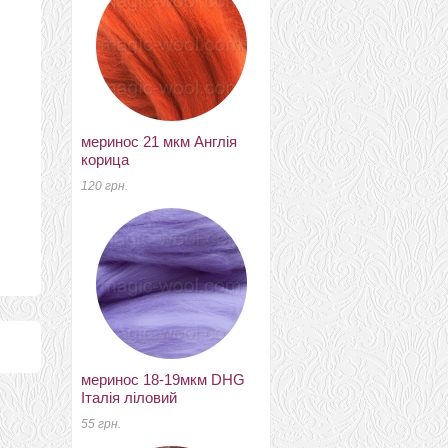
меринос 21 мкм Англія
шовкTussah кольоровий
корица
солнце (sun)
120 грн.
7 грн.
меринос 18-19мкм DHG
пряжа Пастила
Італія ліловий
Superwash киви
55 грн.
190 грн.