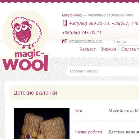
Magic-Wool
— творіть з задоволенням!
+38(050) 689-21-73,
+38(067) 745
+38(050) 745-00-11
info@magic-wool.com
Каталог
Знижки
Оплата т
Головна
/
Галерея
Детские валенки
Ім'я
Михайленко М
Назва роботи
Детские вален