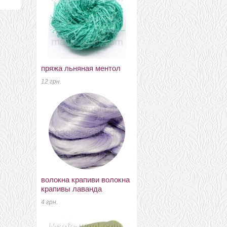
пряжа льняная ментол
муліне для вишивання
№33 бововна
12 грн.
8 грн.
волокна крапиви волокна
крапивы лаванда
кабюшоны 25мм 25мм
№35
4 грн.
36 грн.