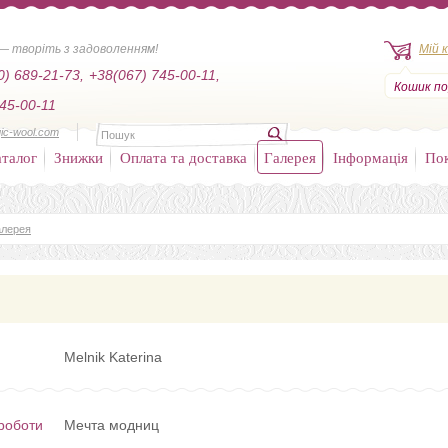
— творіть з задоволенням!
Мій 
0) 689-21-73,
+38(067) 745-00-11,
Кошик по
45-00-11
ic-wool.com
талог
Знижки
Оплата та доставка
Галерея
Інформація
По
алерея
Melnik Katerina
роботи
Мечта модниц