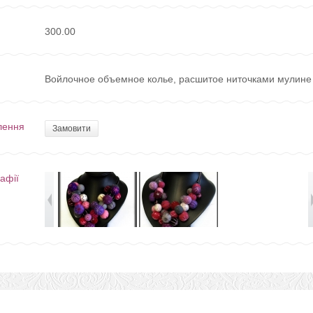
300.00
Войлочное объемное колье, расшитое ниточками мулине
лення
Замовити
афії