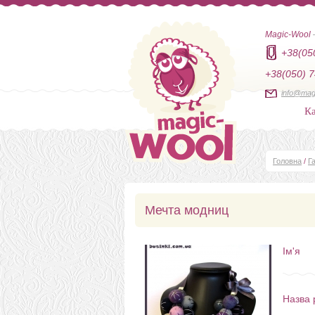
Magic-Wool
+38(05
+38(050) 7
info@mag
Ка
Головна
/
Г
Мечта модниц
Ім'я
Назва 