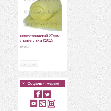
новозеландский 27мкм
Латвия лайм К2015
новозеландский 27мкм
Латвия туманно-голубой
88 грн.
К6007
44 грн.
←
→
Соціальні мережі