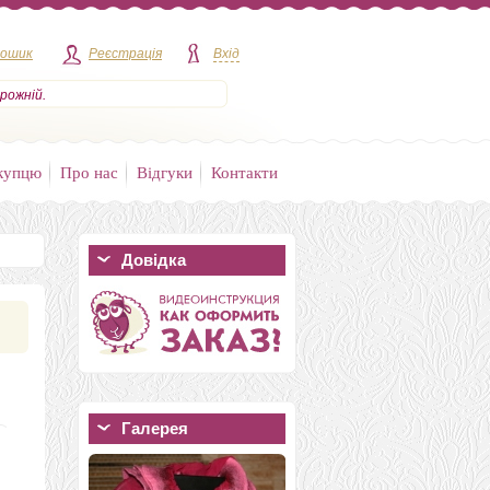
кошик
Реєстрація
Вхід
рожній.
купцю
Про нас
Відгуки
Контакти
Довідка
Галерея