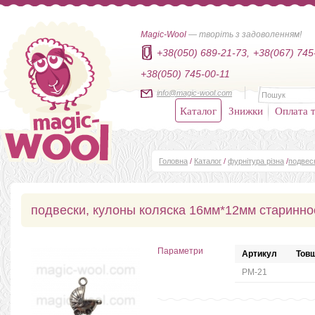
Magic-Wool
— творіть з задоволенням!
+38(050) 689-21-73,
+38(067) 745
+38(050) 745-00-11
info@magic-wool.com
Каталог
Знижки
Оплата т
Головна
/
Каталог
/
фурнітура різна
/
подвес
подвески, кулоны коляска 16мм*12мм старинно
Параметри
Артикул
Товщ
РМ-21