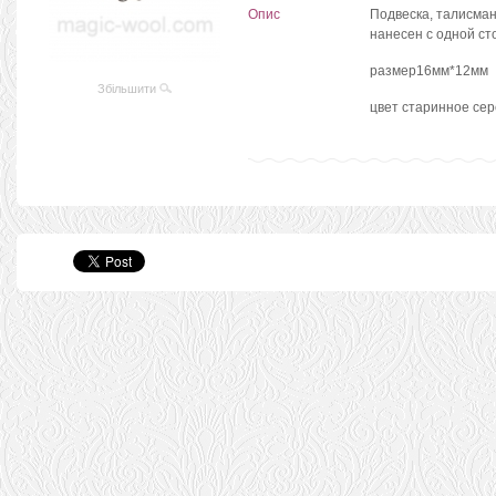
Опис
Подвеска, талисман
нанесен с одной с
размер16мм*12мм
Збільшити
цвет старинное се