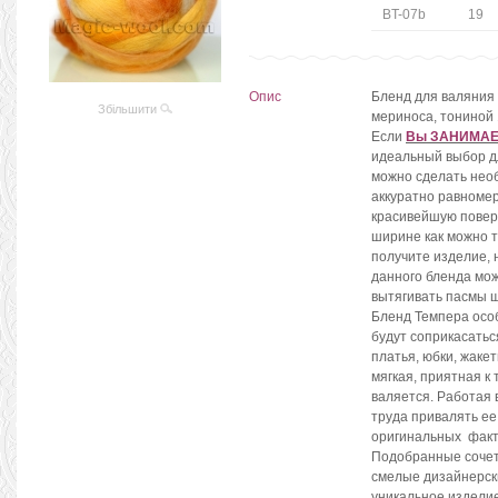
BT-07b
19
Опис
Бленд для валяния
Збільшити
мериноса, тониной 
Если
Вы ЗАНИМАЕ
идеальный выбор д
можно сделать нео
аккуратно равномер
красивейшую поверх
ширине как можно т
получите изделие, 
данного бленда мо
вытягивать пасмы ш
Бленд Темпера осо
будут соприкасатьс
платья, юбки, жаке
мягкая, приятная к 
валяется. Работая 
труда привалять ее
оригинальных факт
Подобранные сочет
смелые дизайнерск
уникальное изделие