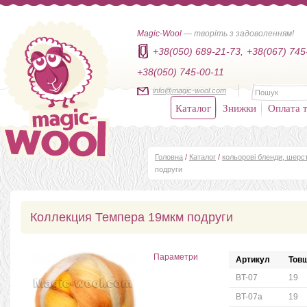
Magic-Wool
— творіть з задоволенням!
+38(050) 689-21-73,
+38(067) 745
+38(050) 745-00-11
info@magic-wool.com
Каталог
Знижки
Оплата т
Головна
/
Каталог
/
кольорові бленди, шер
подруги
Коллекция Темпера 19мкм подруги
Параметри
Артикул
Товщ
BT-07
19
BT-07a
19