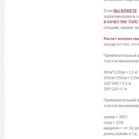
Если
ВЫ ВЯЖЕТЕ
-
зарекомендовала с
В КАЧЕСТВЕ ТОЛ
спицами, руками, к
Расчет количеств
исходя из того, что
Приблизительный 
толстое вязание(кр
≈
80см*120см
1,5 кг
≈
100см*150см
2,5кг
≈
150*200
4,5 кг
≈
200*220
7 кг
Приблизительный 
толстое вязание(кр
≈
шапка
300 г
≈
снуд
250г
≈
кардиган
от 1кг д
длины рукава и т.д.