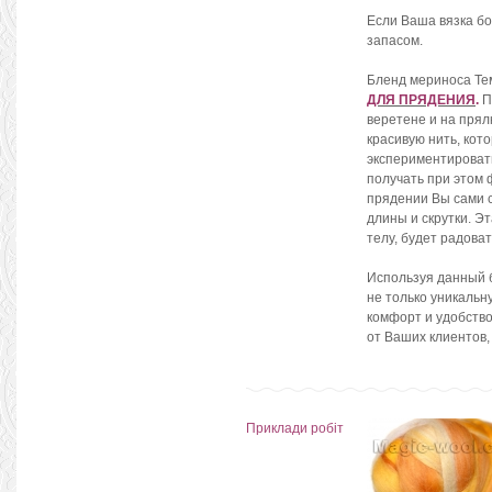
Если Ваша вязка бо
запасом.
Бленд мериноса Те
ДЛЯ ПРЯДЕНИЯ
.
П
веретене и на прял
красивую нить, кот
экспериментировать
получать при этом 
прядении Вы сами с
длины и скрутки. Э
телу, будет радова
Используя данный б
не только уникальн
комфорт и удобство
от Ваших клиентов,
Приклади робіт