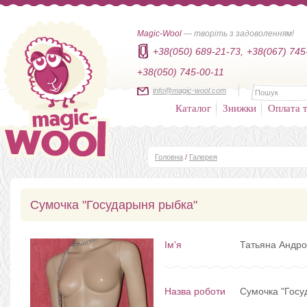
Magic-Wool
— творіть з задоволенням!
+38(050) 689-21-73,
+38(067) 745
+38(050) 745-00-11
info@magic-wool.com
Каталог
Знижки
Оплата т
Головна
/
Галерея
Сумочка "Государыня рыбка"
Ім'я
Татьяна Андро
Назва роботи
Сумочка "Госу