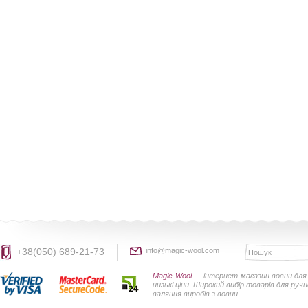
+38(050) 689-21-73
info@magic-wool.com
Magic-Wool
— інтернет-магазин вовни для 
низькі ціни. Широкий вибір товарів для руч
валяння виробів з вовни.