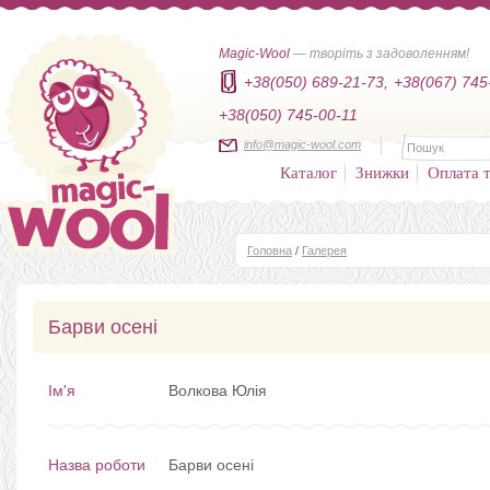
Magic-Wool
— творіть з задоволенням!
+38(050) 689-21-73,
+38(067) 745
+38(050) 745-00-11
info@magic-wool.com
Каталог
Знижки
Оплата т
Головна
/
Галерея
Барви осені
Ім'я
Волкова Юлія
Назва роботи
Барви осені