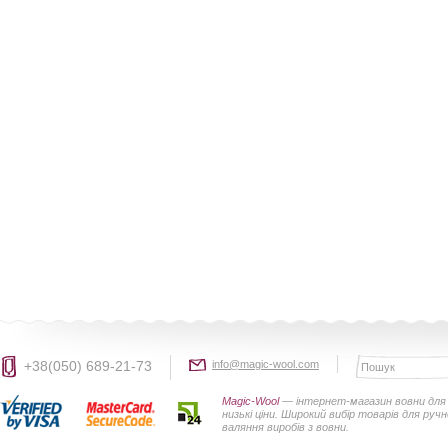
+38(050) 689-21-73
info@magic-wool.com
Magic-Wool
— інтернет-магазин вовни для 
низькі ціни. Широкий вибір товарів для руч
валяння виробів з вовни.