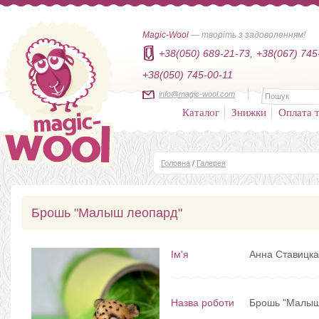
Magic-Wool
— творіть з задоволенням!
+38(050) 689-21-73,
+38(067) 745
+38(050) 745-00-11
info@magic-wool.com
Каталог
Знижки
Оплата т
Головна
/
Галерея
Брошь "Малыш леопард"
Ім'я
Анна Ставицк
Назва роботи
Брошь "Малыш