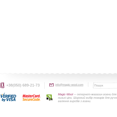
+38(050) 689-21-73
info@magic-wool.com
Magic-Wool
— інтернет-магазин вовни для 
низькі ціни. Широкий вибір товарів для руч
валяння виробів з вовни.