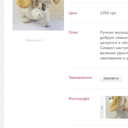
Ціна
1350 грн
Опис
Ручная малышк
добрую семью. 
Збільшити
целуется и об
Символ наступ
валяния (фелти
сваливание и 
Замовлення
Замовити
Фотографії