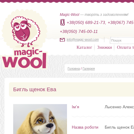
Magic-Wool
— творіть з задоволенням!
+38(050) 689-21-73,
+38(067) 745
+38(050) 745-00-11
info@magic-wool.com
Каталог
Знижки
Оплата т
Головна
/
Галерея
Бигль щенок Ева
Ім'я
Лысенко Алекс
Назва роботи
Бигль щенок Е