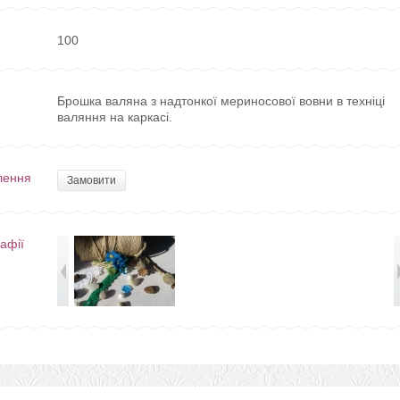
100
Брошка валяна з надтонкої мериносової вовни в техніці
валяння на каркасі.
лення
Замовити
афії