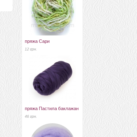
пряжа Сари
пряжа Пастила светлый
салат
12 грн.
90 грн.
пряжа Пастила баклажан
меринос 22-24мкм
46 грн.
Україна ТМ Наша пряжа
мятний
52 грн.