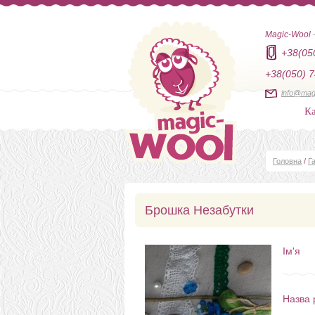
Magic-Wool
+38(05
+38(050) 7
info@mag
Ка
Головна
/
Г
Брошка Незабутки
Ім'я
Назва 