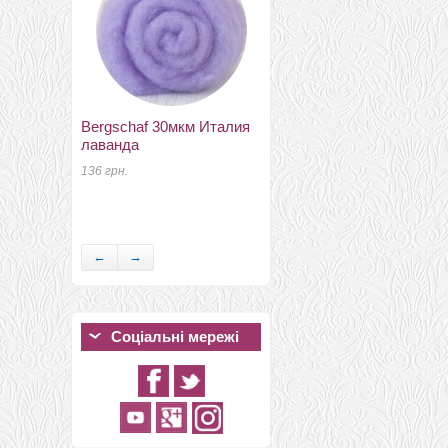
Bergschaf 30мкм Италия
лаванда
136 грн.
кружево макраме красное
80мм
32 грн.
←
→
Соціальні мережі