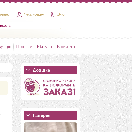
кошик
Реєстрація
Вхід
рожній.
купцю
Про нас
Відгуки
Контакти
Довідка
Галерея