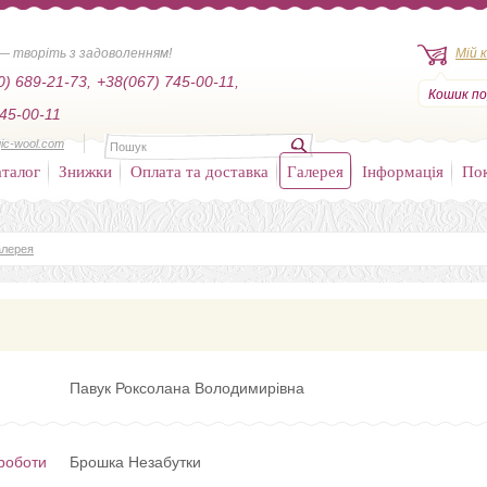
— творіть з задоволенням!
Мій 
0) 689-21-73,
+38(067) 745-00-11,
Кошик по
45-00-11
ic-wool.com
талог
Знижки
Оплата та доставка
Галерея
Інформація
По
алерея
Павук Роксолана Володимирівна
роботи
Брошка Незабутки