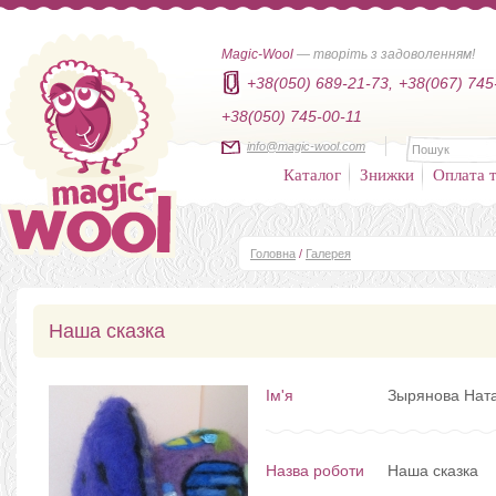
Magic-Wool
— творіть з задоволенням!
+38(050) 689-21-73,
+38(067) 745
+38(050) 745-00-11
info@magic-wool.com
Каталог
Знижки
Оплата т
Головна
/
Галерея
Наша сказка
Ім'я
Зырянова Нат
Назва роботи
Наша сказка