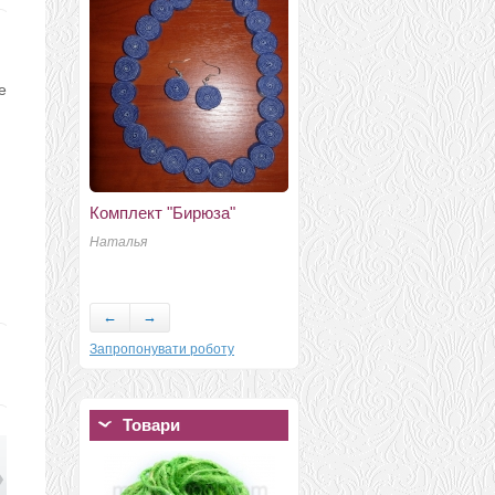
е
Комплект "Бирюза"
Белый кролик .Алиса в
стране чудес.Валяная
Наталья
игрушка.
Кирияка Светлана 2000
←
→
Запропонувати роботу
Товари