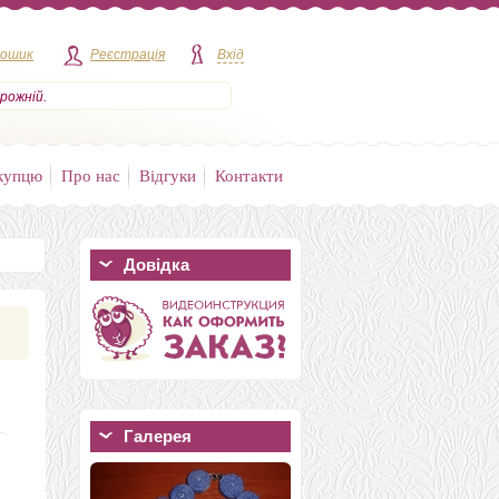
кошик
Реєстрація
Вхід
рожній.
купцю
Про нас
Відгуки
Контакти
Довідка
Галерея