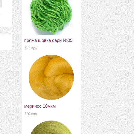
пряжа шовка сари №09
меринос 21 мкм Англія
бургундія
195 грн.
60 грн.
меринос 18мкм
Рамочные замки, цепочки
110 грн.
для сумок фермуар
сумочный с ручкой
20,5см темный никель