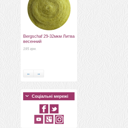
189 грн.
Bergschaf 29-32мкм Литва
весенний
195 грн.
льняні волокна корица
13 грн.
←
→
Соціальні мережі