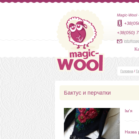
Magic-Wool
+38(05
+38(050) 7
info@mag
Ка
Головна
/
Г
Бактус и перчатки
Ім'я
Назва 