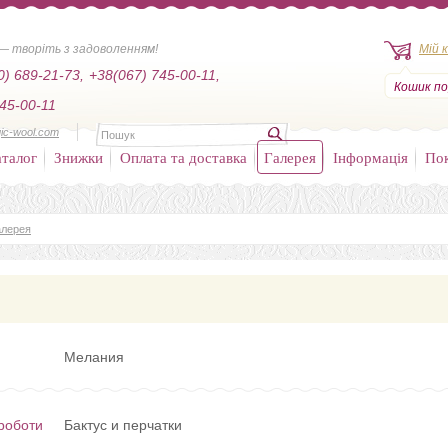
— творіть з задоволенням!
Мій 
0) 689-21-73,
+38(067) 745-00-11,
Кошик по
45-00-11
ic-wool.com
талог
Знижки
Оплата та доставка
Галерея
Інформація
По
алерея
Мелания
роботи
Бактус и перчатки