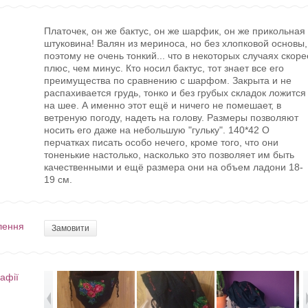
Платочек, он же бактус, он же шарфик, он же прикольная
штуковина! Валян из мериноса, но без хлопковой основы,
поэтому не очень тонкий... что в некоторых случаях скоре
плюс, чем минус. Кто носил бактус, тот знает все его
преимущества по сравнению с шарфом. Закрыта и не
распахивается грудь, тонко и без грубых складок ложится
на шее. А именно этот ещё и ничего не помешает, в
ветреную погоду, надеть на голову. Размеры позволяют
носить его даже на небольшую "гульку". 140*42 О
перчатках писать особо нечего, кроме того, что они
тоненькие настолько, насколько это позволяет им быть
качественными и ещё размера они на объем ладони 18-
19 см.
лення
Замовити
афії