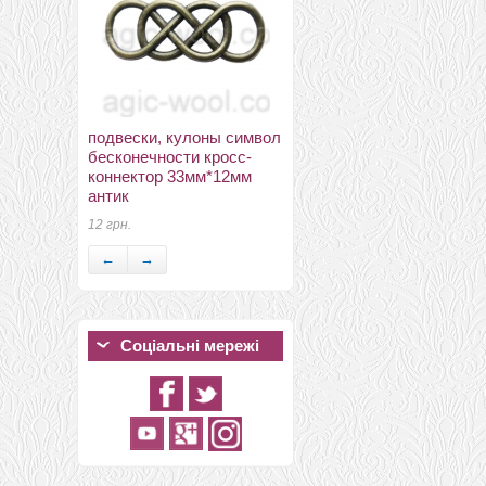
подвески, кулоны символ
Замки, застібки, магніти
бесконечности кросс-
застежка металлическая
коннектор 33мм*12мм
№4
антик
95 грн.
12 грн.
←
→
Соціальні мережі