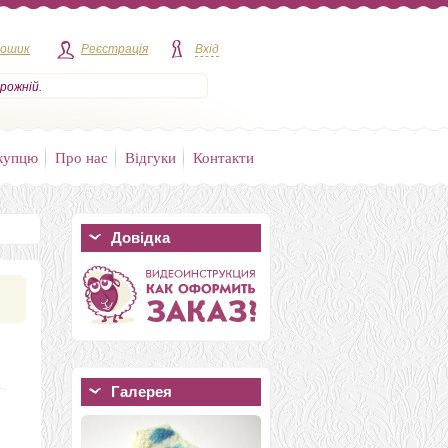
кошик
Реєстрація
Вхід
рожній.
купцю
Про нас
Відгуки
Контакти
Довідка
Галерея