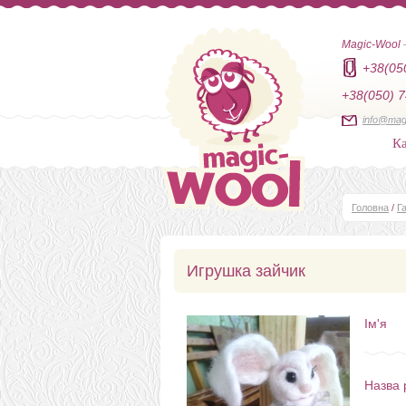
Magic-Wool
+38(05
+38(050) 7
info@mag
Ка
Головна
/
Г
Игрушка зайчик
Ім'я
Назва 