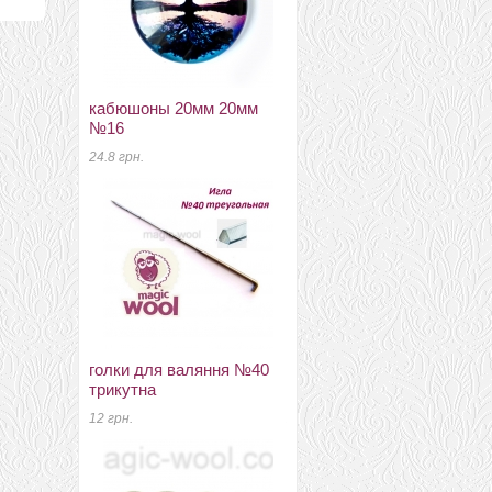
кабюшоны 20мм 20мм
муліне для вишивання
№16
№3 бововна
24.8 грн.
8 грн.
голки для валяння №40
меринос 19,5 мкм IDEEN
трикутна
Германия фиолет
12 грн.
280 грн.