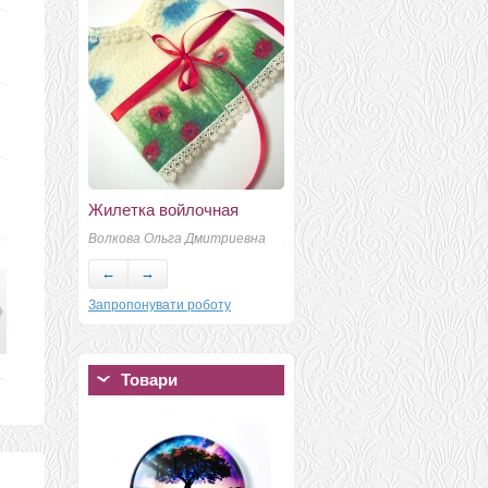
Жилетка войлочная
Котёнок Сеня
Волкова Ольга Дмитриевна
Анна Ставицкая
←
→
Запропонувати роботу
Товари