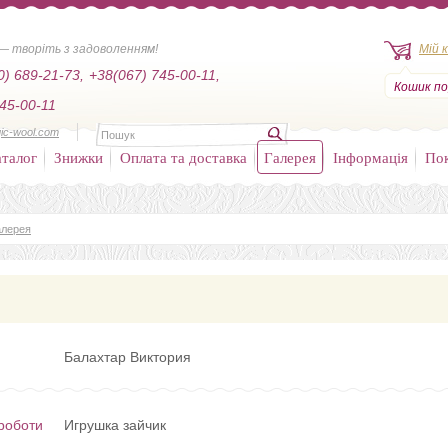
— творіть з задоволенням!
Мій 
0) 689-21-73,
+38(067) 745-00-11,
Кошик по
45-00-11
ic-wool.com
талог
Знижки
Оплата та доставка
Галерея
Інформація
По
алерея
Балахтар Виктория
роботи
Игрушка зайчик