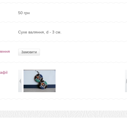
50 грн
Сухе валяння, d - 3 см.
лення
Замовити
афії