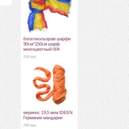
богатокольорові шарфи
очес шовка tussah
90см*150см шарф
изумруд
многоцветный 004
19 грн.
230 грн.
блюфейс лестер (Blue
меринос 19,5 мкм IDEEN
faced leicester) + бленды
Германия мандарин
бленд из шерсти
блюфейс (BFL) 70% с
280 грн.
нейлоном 30%