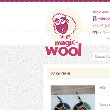
Magic-Wool
+38(05
+38(050) 7
info@mag
Ка
Головна
/
Г
Улюблені
Ім'я
Назва 