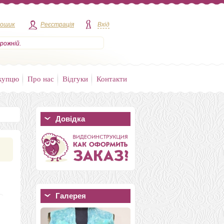
кошик
Реєстрація
Вхід
рожній.
купцю
Про нас
Відгуки
Контакти
Довідка
Галерея