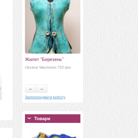
Жилет "Березень"
Блуза “Серые воды
Марса”
Оксана Чмиленко 750 грн.
Д
Севериненко Валентина 2300
О
←
→
Запропонувати роботу
Товари