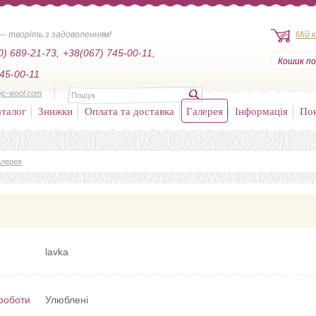
— творіть з задоволенням!
Мій 
0) 689-21-73,
+38(067) 745-00-11,
Кошик по
45-00-11
ic-wool.com
талог
Знижки
Оплата та доставка
Галерея
Інформація
По
алерея
lavka
роботи
Улюблені