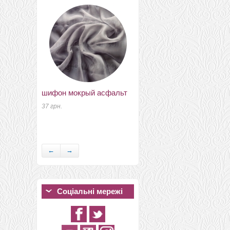
208 грн.
шифон мокрый асфальт
37 грн.
Super wool dyes для
шовка та вовни салат
15 грн.
←
→
Соціальні мережі