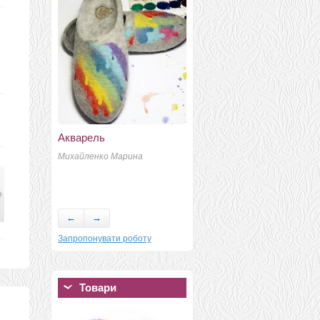
Акварель
Валяный комплект: шарф
и берет "Гиацинт
Михайленко Марина
Чмельова Гульнара 400
Щ
А
←
→
Запропонувати роботу
Товари