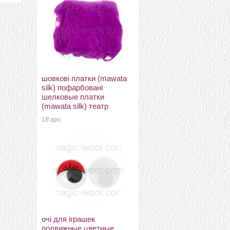
шовкові платки (mawata
фетр 3мм 20см*30см
silk) пофарбовані
натуральна вовна корица
шелковые платки
74 грн.
(mawata silk) театр
18 грн.
меринос 18мкм
110 грн.
очі для іграшек
подвижные цветные