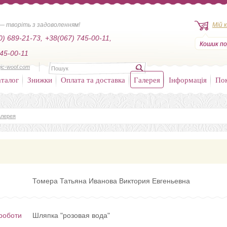
— творіть з задоволенням!
Мій 
0) 689-21-73,
+38(067) 745-00-11,
Кошик по
45-00-11
ic-wool.com
талог
Знижки
Оплата та доставка
Галерея
Інформація
По
алерея
Томера Татьяна Иванова Виктория Евгеньевна
роботи
Шляпка "розовая вода"