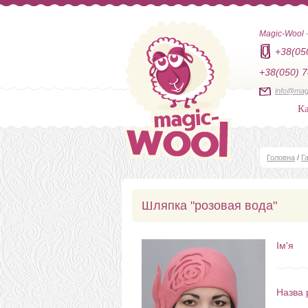
Magic-Wool
+38(05
+38(050) 7
info@mag
Ка
Головна
/
Г
Шляпка "розовая вода"
Ім'я
Назва 