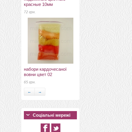
красные 10мм
72 грн.
натуральний 100% шовк
шелк понже 10мм белый
140см
76 грн.
набори кардочесаної
вовни цвет 02
65 грн.
←
→
Соціальні мережі