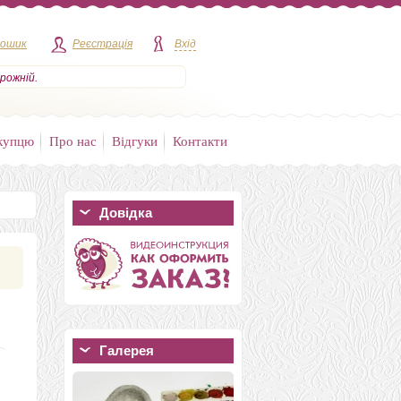
кошик
Реєстрація
Вхід
рожній.
купцю
Про нас
Відгуки
Контакти
Довідка
Галерея