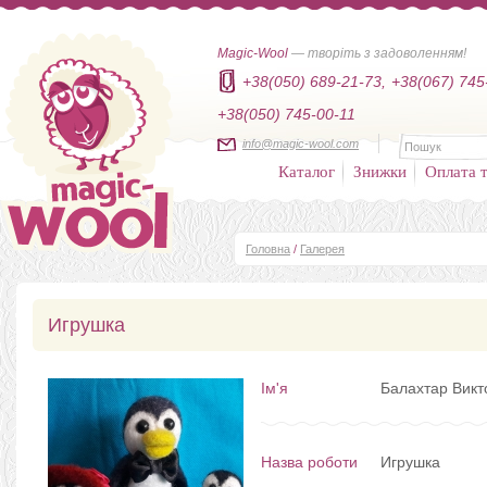
Magic-Wool
— творіть з задоволенням!
+38(050) 689-21-73,
+38(067) 745
+38(050) 745-00-11
info@magic-wool.com
Каталог
Знижки
Оплата т
Головна
/
Галерея
Игрушка
Ім'я
Балахтар Викт
Назва роботи
Игрушка