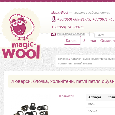
Magic-Wool
— творіть з задоволенням!
+38(050) 689-21-73,
+38(067) 745
+38(050) 745-00-11
info@magic-wool.com
Каталог
Знижки
Оплата т
Головна
/
Каталог
/
сумочна/взуттєва фурн
хольнитен темный никель
Люверси, блочка, хольнітени, петлі петля обув
Параметри
Артикул
Товщ
5552
5552а