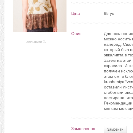
Ціна
85 ye
Опис
Для поклонниц
можно носить н
Збільшити
наперед. Свал
который был п
эвкалипта в те
Затем на этой 
окрасила. Инт
получен исклю
этом см. в бло
krasheniya?vr=
оставили листи
стебельки овс
постирана, чт
Рекомендации 
мягким моющи
Замовлення
Замовити