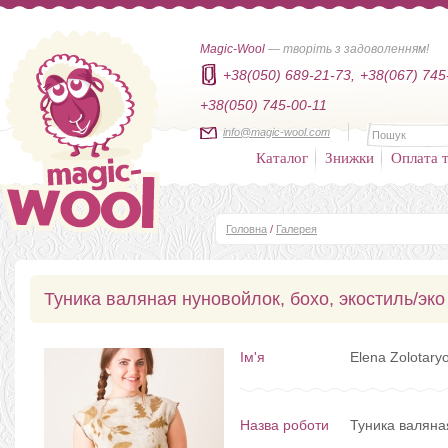
Magic-Wool
— творіть з задоволенням!
+38(050) 689-21-73,
+38(067) 745
+38(050) 745-00-11
info@magic-wool.com
Каталог
Знижки
Оплата т
Головна
/
Галерея
Туника валяная нуновойлок, бохо, экостиль/эко
Ім'я
Elena Zolotary
Назва роботи
Туника валяная