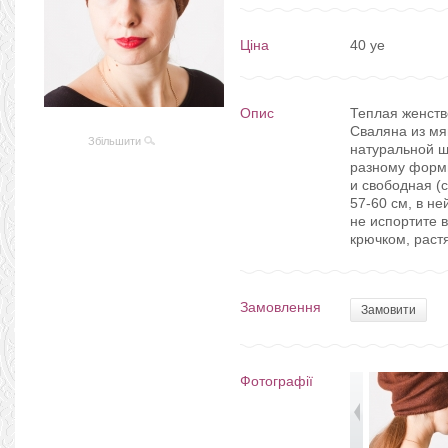
Ціна
40 уе
Опис
Теплая женств
Сваляна из мя
Збільшити
натуральной ш
разному форми
и свободная (
57-60 см, в н
не испортите 
крючком, растя
Замовлення
Замовити
Фотографії