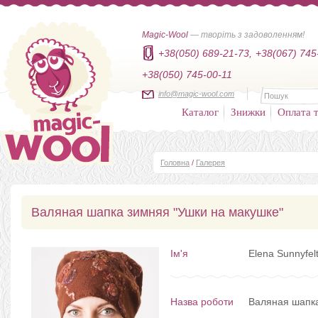
Magic-Wool
— творіть з задоволенням!
+38(050) 689-21-73,
+38(067) 745
+38(050) 745-00-11
info@magic-wool.com
Каталог
Знижки
Оплата т
Головна
/
Галерея
Валяная шапка зимняя "Ушки на макушке"
Ім'я
Elena Sunnyfel
Назва роботи
Валяная шапка