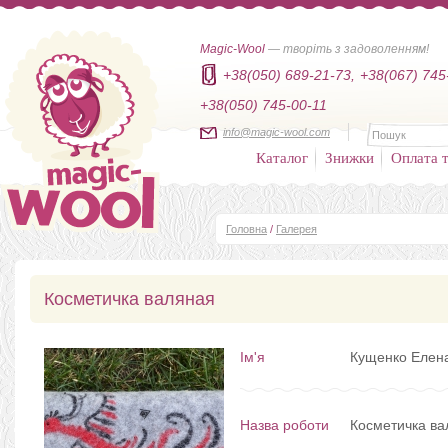
Magic-Wool
— творіть з задоволенням!
+38(050) 689-21-73,
+38(067) 745
+38(050) 745-00-11
info@magic-wool.com
Каталог
Знижки
Оплата т
Головна
/
Галерея
Косметичка валяная
Ім'я
Кущенко Елен
Назва роботи
Косметичка ва