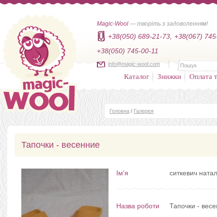
Magic-Wool
— творіть з задоволенням!
+38(050) 689-21-73,
+38(067) 745
+38(050) 745-00-11
info@magic-wool.com
Каталог
Знижки
Оплата т
Головна
/
Галерея
Тапочки - весенние
Ім'я
ситкевич ната
Назва роботи
Тапочки - вес