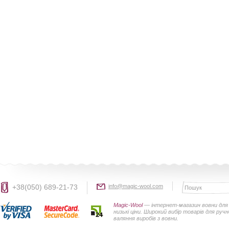
+38(050) 689-21-73
info@magic-wool.com
Magic-Wool
— інтернет-магазин вовни для 
низькі ціни. Широкий вибір товарів для руч
валяння виробів з вовни.