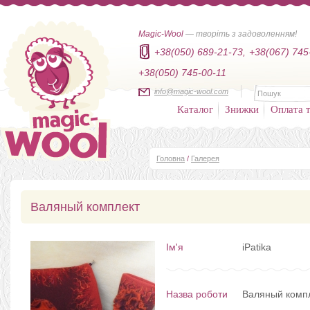
Magic-Wool
— творіть з задоволенням!
+38(050) 689-21-73,
+38(067) 745
+38(050) 745-00-11
info@magic-wool.com
Каталог
Знижки
Оплата т
Головна
/
Галерея
Валяный комплект
Ім'я
iPatika
Назва роботи
Валяный комп