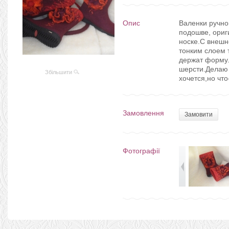
Опис
Валенки ручной
подошве, ориг
носке.С внешн
тонким слоем 
держат форму.
шерсти.Делаю 
Збільшити
хочется,но чт
Замовлення
Замовити
Фотографії