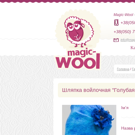
Magic-Wool
+38(05
+38(050) 7
info@mag
Ка
Головна
/
Г
Шляпка войлочная "Голубая
Ім'я
Назва 