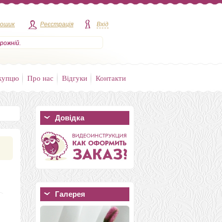
кошик
Реєстрація
Вхід
рожній.
купцю
Про нас
Відгуки
Контакти
Довідка
Галерея