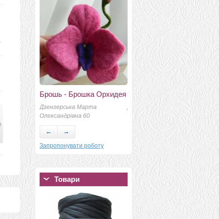
.
Брошь - Брошка Орхидея
Зайчик
Дзензерська Марта
Девочкина Ольга Ивановна
К
Олександрівна 60
400
А
←
→
Запропонувати роботу
Товари