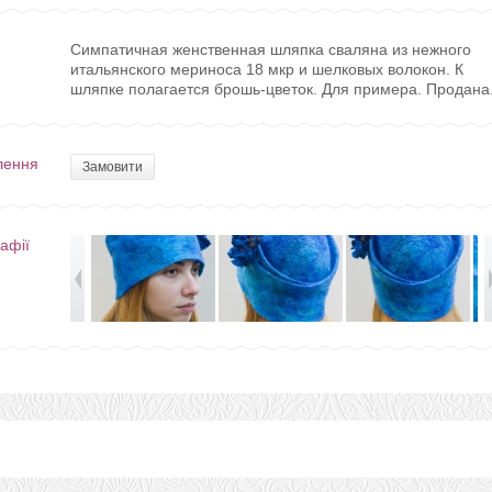
Симпатичная женственная шляпка сваляна из нежного
итальянского мериноса 18 мкр и шелковых волокон. К
шляпке полагается брошь-цветок. Для примера. Продана
лення
Замовити
афії