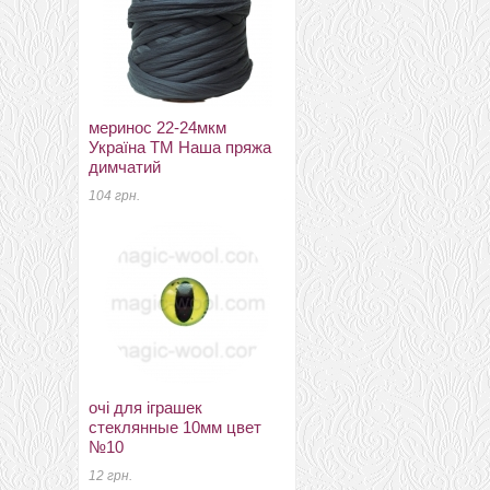
меринос 22-24мкм
Фольклор -
Україна ТМ Наша пряжа
шерсть+вискоза+бамбук
димчатий
миф
104 грн.
280 грн.
очі для іграшек
кабюшоны 25мм 25мм
стеклянные 10мм цвет
№40
№10
36 грн.
12 грн.