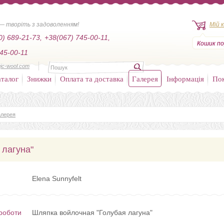
— творіть з задоволенням!
Мій 
0) 689-21-73,
+38(067) 745-00-11,
Кошик по
45-00-11
ic-wool.com
талог
Знижки
Оплата та доставка
Галерея
Інформація
По
алерея
 лагуна"
Elena Sunnyfelt
роботи
Шляпка войлочная "Голубая лагуна"