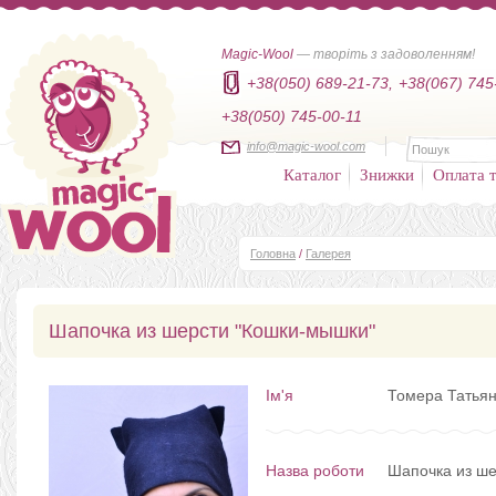
Magic-Wool
— творіть з задоволенням!
+38(050) 689-21-73,
+38(067) 745
+38(050) 745-00-11
info@magic-wool.com
Каталог
Знижки
Оплата т
Головна
/
Галерея
Шапочка из шерсти "Кошки-мышки"
Ім'я
Томера Татьян
Назва роботи
Шапочка из ше