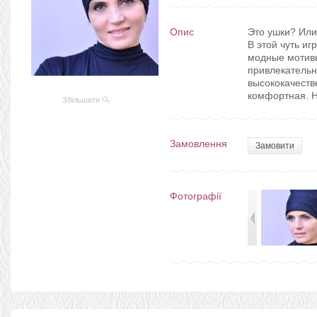
Опис
Это ушки? Или
В этой чуть и
модные мотивы
привлекательн
высококачеств
комфортная. Н
Збільшити
Замовлення
Замовити
Фотографії