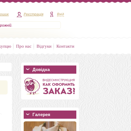
кошик
Реєстрація
Вхід
рожній.
купцю
Про нас
Відгуки
Контакти
Довідка
Галерея