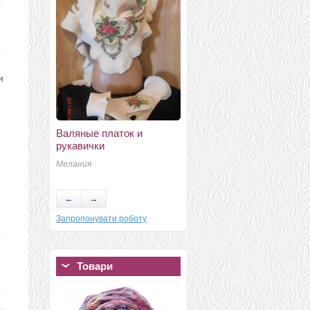
и
Валяные платок и
Брошь "свинка Пеппа"
рукавички
Багацкая Елена
Мелания
Владимировна 450 грн
←
→
Запропонувати роботу
Товари