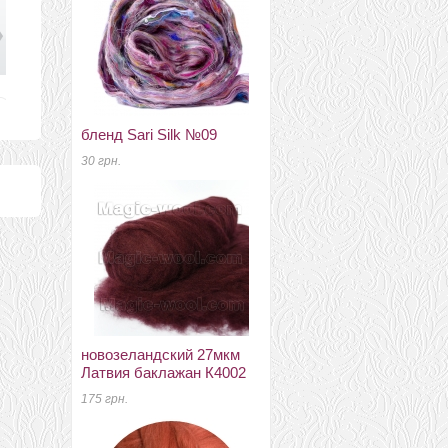
бленд Sari Silk №09
інструменти та аксесуари
для валяння та рукоділля
30 грн.
перчатки нитрилові для
захисту рук
10 грн.
новозеландский 27мкм
Латвия баклажан К4002
175 грн.
новозеландский 27мкм
Латвия шампанское
К2007