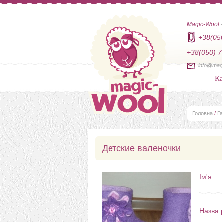
Magic-Wool
+38(05
+38(050) 7
info@mag
Ка
Головна
/
Г
Детские валеночки
Ім'я
Назва 