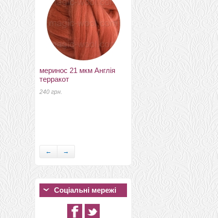
175 грн.
меринос 21 мкм Англія
терракот
240 грн.
новозеландский 27мкм
Латвия светлая олива
К5014
175 грн.
←
→
Соціальні мережі