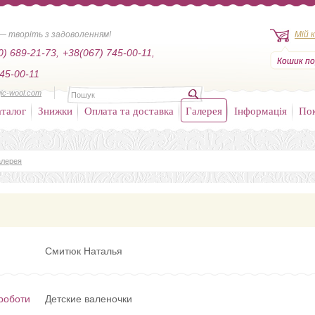
— творіть з задоволенням!
Мій 
0) 689-21-73,
+38(067) 745-00-11,
Кошик по
45-00-11
ic-wool.com
талог
Знижки
Оплата та доставка
Галерея
Інформація
По
алерея
Смитюк Наталья
роботи
Детские валеночки