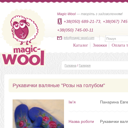
Magic-Wool
— творіть з задоволенням!
+38(050) 689-21-73,
+38(067) 745
+38(050) 745-00-11
info@magic-wool.com
Каталог
Знижки
Оплата т
Головна
/
Галерея
Рукавички валяные "Розы на голубом"
Ім'я
Панарина Евг
Назва роботи
Рукавички вал