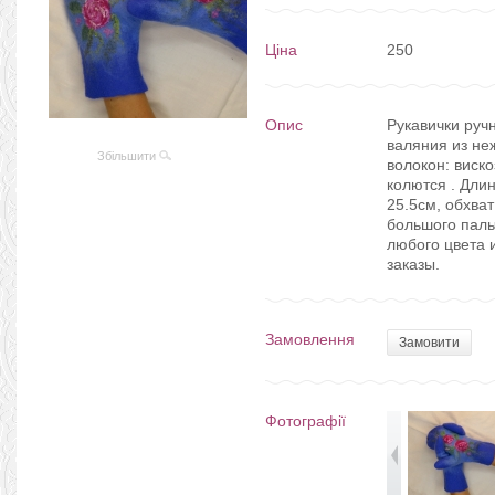
Ціна
250
Опис
Рукавички руч
валяния из не
Збільшити
волокон: виско
колются . Дли
25.5см, обхва
большого паль
любого цвета
заказы.
Замовлення
Замовити
Фотографії