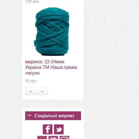
150 грн.
Рамочные замки, цепочки
для сумок
металлическая рамка
меринос 22-24мкм
(фермуар) 29*9см антик
Україна ТМ Наша пряжа
162 грн.
лагуна
52 грн.
←
→
Соціальні мережі