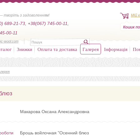
— творіть з задоволенням!
Мій 
0) 689-21-73,
+38(067) 745-00-11,
Кошик по
45-00-11
ic-wool.com
талог
Знижки
Оплата та доставка
Галерея
Інформація
По
алерея
 блюз
Макарова Оксана Александровна
роботи
Брошь войлочная "Осенний блюз