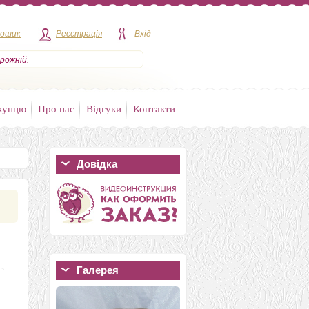
кошик
Реєстрація
Вхід
рожній.
купцю
Про нас
Відгуки
Контакти
Довідка
Галерея