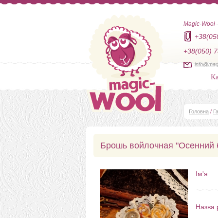
Magic-Wool
+38(05
+38(050) 7
info@mag
Ка
Головна
/
Г
Брошь войлочная "Осенний
Ім'я
Назва 