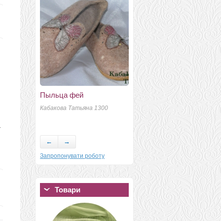
Пыльца фей
Шляпка-таблетка "Кто
сказал мяу?"
Кабакова Татьяна 1300
К
Томера Татьяна Иванова
4
Виктория Евгеньевна
-
←
→
Запропонувати роботу
Товари