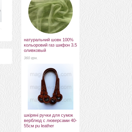
натуральний шовк 100%
новозеландский 27мкм
кольоровий газ шифон 3.5
Латвия лимон К2006
оливковый
23 грн.
360 грн.
меринос 18мкм
шкіряні ручки для сумок
27 грн.
верблюд с люверсами 40-
55см pu leather