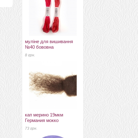
муліне для вишивання
цепочка для бижутерии
№40 бововна
размер 2vv*1,6мм
8 грн.
29 грн.
кап мерино 19мкм
меринос 21 мкм Англія
Германия мокко
крижовнік
73 грн.
120 грн.