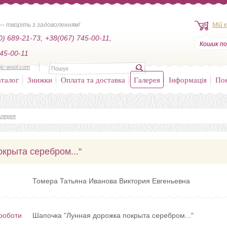
— творіть з задоволенням!
Мій 
0) 689-21-73,
+38(067) 745-00-11,
Кошик по
45-00-11
ic-wool.com
талог
Знижки
Оплата та доставка
Галерея
Інформація
По
алерея
крыта серебром..."
Томера Татьяна Иванова Виктория Евгеньевна
роботи
Шапочка "Лунная дорожка покрыта серебром..."