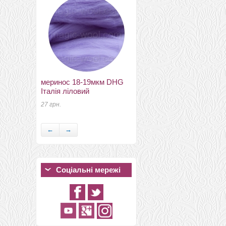
меринос 18-19мкм DHG
шарфи шифонові
Італія ліловий
кольорові 110см*175см
шелковый шарф 050
27 грн.
350 грн.
←
→
Соціальні мережі