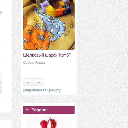
К
Шелковый шарф "КотЭ"
Варежки "Комфорт"
Сидык Арина
Мелания
E
←
→
Запропонувати роботу
Товари