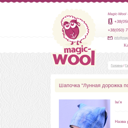
Magic-Wool
+38(05
+38(050) 7
info@mag
Ка
Головна
/
Г
Шапочка "Лунная дорожка по
Ім'я
Назва 