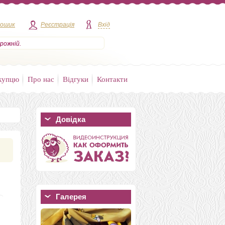
кошик
Реєстрація
Вхід
рожній.
купцю
Про нас
Відгуки
Контакти
Довідка
Галерея