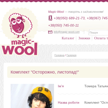
Magic-Wool
— творіть з задоволенням!
+38(050) 689-21-73,
+38(067) 745
+38(050) 745-00-11
info@magic-wool.com
Каталог
Знижки
Оплата т
Головна
/
Галерея
Комплект "Осторожно, листопад!"
Ім'я
Томера Татьян
Назва роботи
Комплект "Ост