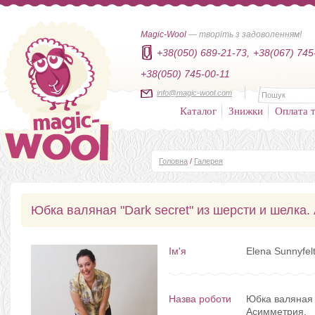
Magic-Wool
— творіть з задоволенням!
+38(050) 689-21-73,
+38(067) 745
+38(050) 745-00-11
info@magic-wool.com
Каталог
Знижки
Оплата т
Головна
/
Галерея
Юбка валяная "Dark secret" из шерсти и шелка.
Ім'я
Elena Sunnyfel
Назва роботи
Юбка валяная "
Асимметрия.