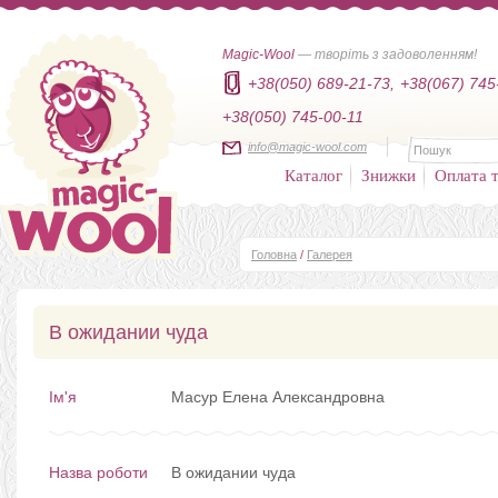
Magic-Wool
— творіть з задоволенням!
+38(050) 689-21-73,
+38(067) 745
+38(050) 745-00-11
info@magic-wool.com
Каталог
Знижки
Оплата т
Головна
/
Галерея
В ожидании чуда
Ім'я
Масур Елена Александровна
Назва роботи
В ожидании чуда