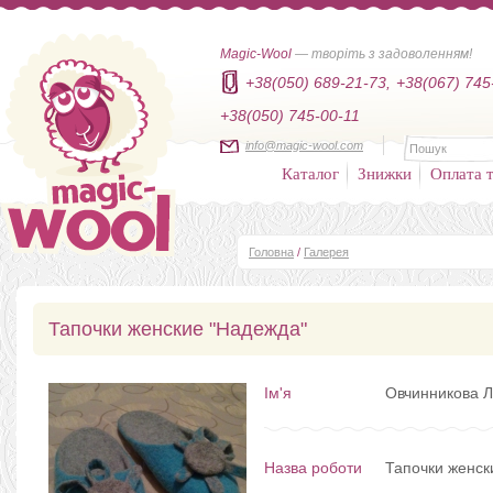
Magic-Wool
— творіть з задоволенням!
+38(050) 689-21-73,
+38(067) 745
+38(050) 745-00-11
info@magic-wool.com
Каталог
Знижки
Оплата т
Головна
/
Галерея
Тапочки женские "Надежда"
Ім'я
Овчинникова 
Назва роботи
Тапочки женск