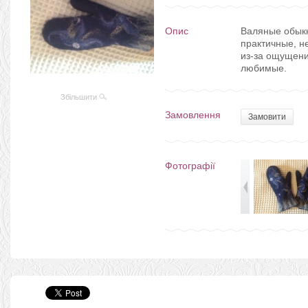
Опис
Валяные обык
практичные, не
из-за ощущени
любимые.
Збільшити
Замовлення
Замовити
Фотографії