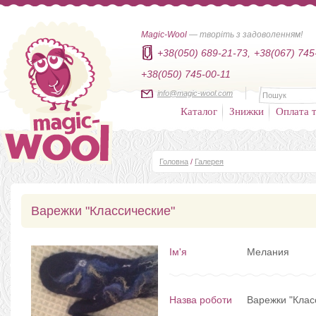
Magic-Wool
— творіть з задоволенням!
+38(050) 689-21-73,
+38(067) 745
+38(050) 745-00-11
info@magic-wool.com
Каталог
Знижки
Оплата т
Головна
/
Галерея
Варежки "Классические"
Ім'я
Мелания
Назва роботи
Варежки "Клас