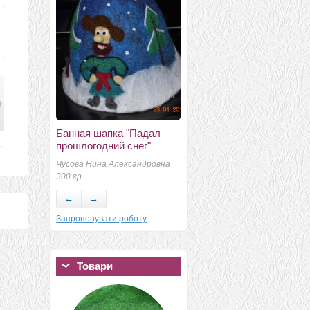
Банная шапка "Падал
Валенки синие с
прошлогодний снег"
шнуровкой
Чусова Нина Александровна
Вдовиченко Александра
300 гр.
←
→
Запропонувати роботу
Товари