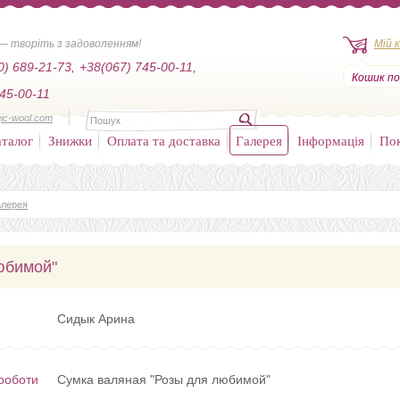
— творіть з задоволенням!
Мій 
0) 689-21-73,
+38(067) 745-00-11,
Кошик по
45-00-11
ic-wool.com
талог
Знижки
Оплата та доставка
Галерея
Інформація
По
алерея
юбимой"
Сидык Арина
роботи
Сумка валяная "Розы для любимой"