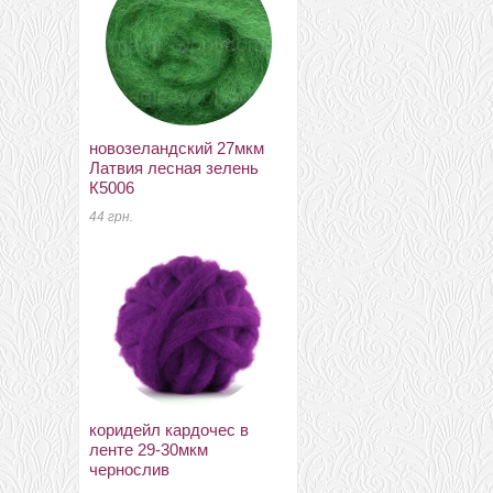
новозеландский 27мкм
меринос 22-24мкм
Латвия лесная зелень
Україна ТМ Наша пряжа
К5006
світлий маренго меланж
44 грн.
52 грн.
коридейл кардочес в
кружево полиэстер
ленте 29-30мкм
розовое 10мм
чернослив
3 грн.