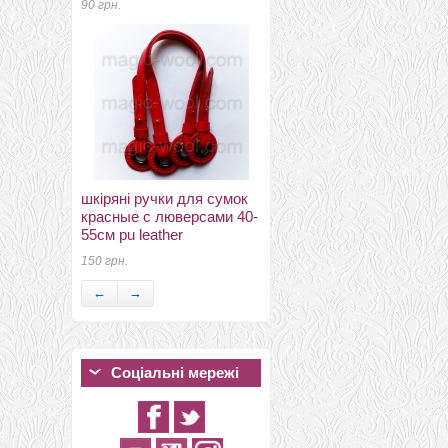
90 грн.
іншій шовк і нефарбовані
шкіряні ручки для сумок
волокна волокна
красные с люверсами 40-
растягнутого кокона
55см pu leather
шовку
150 грн.
230 грн.
←
→
Соціальні мережі