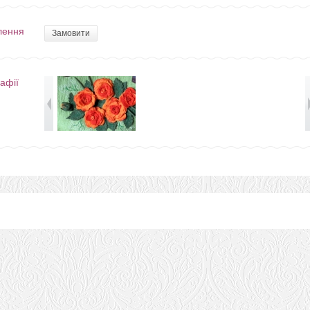
лення
Замовити
афії